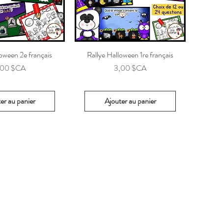
loween 2e français
Rallye Halloween 1re français
ix
Prix
,00 $CA
3,00 $CA
er au panier
Ajouter au panier