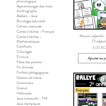
phonologique
Apprentissages des mots
d'orthographe
Ateliers - Jeux
Bricolages éducatifs
Cahiers mensuels
Cartes à tâches - Français
Mission adjectifs 
Cartes à tâches -
72 adjecti
Mathématiques
Certificats
Prix
3,00 $C
Coloriages
Écriture
Ajouter au p
Fêtes des parents
Fin d'année
Forfaits pédagogiques
Gestion de classe
Grammaire
Gratuit
Halloween
Jeux interactifs - TNI
Jeux olympiques