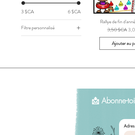
3 $CA
6 $CA
Rallye de fin d'ann
Filtre personnalisé
Prix original
Pri
3,50 $CA
3,
Ateliers - Jeux
Ajouter au p
📩 Abonne-toi
Adres