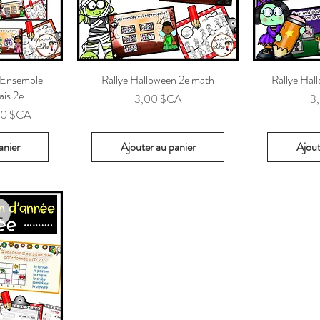
 Ensemble
Rallye Halloween 2e math
Rallye Hal
ais 2e
Prix
Pr
3,00 $CA
3
x promotionnel
40 $CA
anier
Ajouter au panier
Ajout