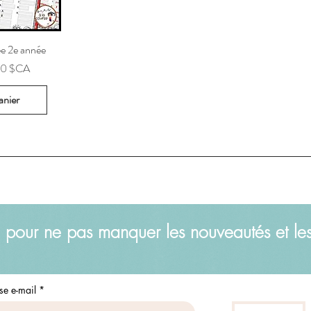
ée 2e année
x promotionnel
00 $CA
anier
 pour ne pas manquer les nouveautés et le
se e-mail
*