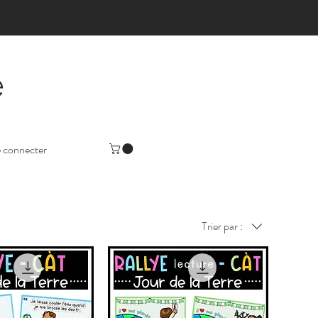
e
 connecter
Trier par :