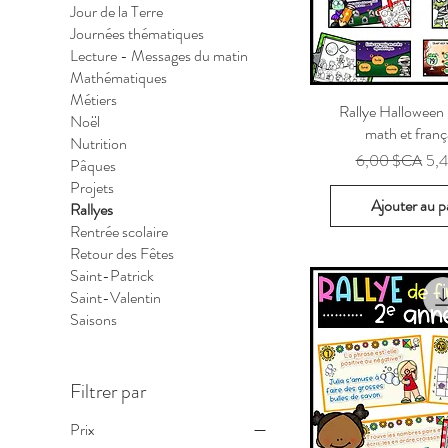
Jour de la Terre
Journées thématiques
Lecture - Messages du matin
Mathématiques
Métiers
Rallye Halloween
Noël
math et franç
Nutrition
Prix original
Pri
6,00 $CA
5,
Pâques
Projets
Ajouter au p
Rallyes
Rentrée scolaire
Retour des Fêtes
Saint-Patrick
Saint-Valentin
Saisons
Filtrer par
Prix