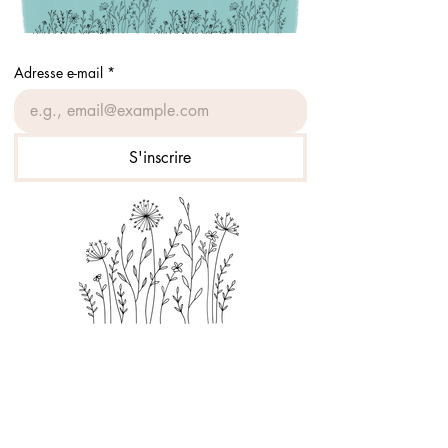
Adresse e-mail
*
S'inscrire
Prof à la course
Accueil
Boutique
À propos