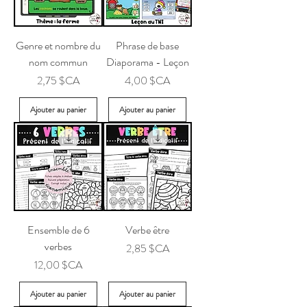
Genre et nombre du
Phrase de base
nom commun
Diaporama - Leçon
Prix
Prix
2,75 $CA
4,00 $CA
Ajouter au panier
Ajouter au panier
Ensemble de 6
Verbe être
verbes
Prix
2,85 $CA
Prix
12,00 $CA
Ajouter au panier
Ajouter au panier