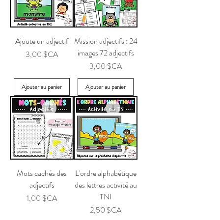
Ajoute un adjectif
Mission adjectifs : 24
images 72 adjectifs
Prix
3,00 $CA
Prix
3,00 $CA
Ajouter au panier
Ajouter au panier
Mots cachés des
L'ordre alphabétique
adjectifs
des lettres activité au
TNI
Prix
1,00 $CA
Prix
2,50 $CA