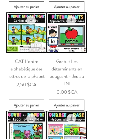
Ajouter au panier
Ajouter au panier
CÀT L'ordre
Gratuit Les
alphabétique des
déterminants en
lettres de l'alphabet
bougeant - Jeu au
TNI
Prix
2,50 $CA
Prix
0,00 $CA
Ajouter au panier
Ajouter au panier