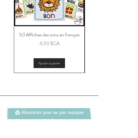
50 Affiches des sons en français
Message aux parents po
Prix
4,50 $CA
Ajouter au panier
📩 Abonne-toi pour ne pas manquer
les nouveautés et les promotions!