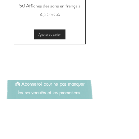
50 Affiches des sons en français
Message aux parents po
Prix
4,50 $CA
Ajouter au panier
📩 Abonne-toi pour ne pas manquer
les nouveautés et les promotions!
Adresse e-mail
*