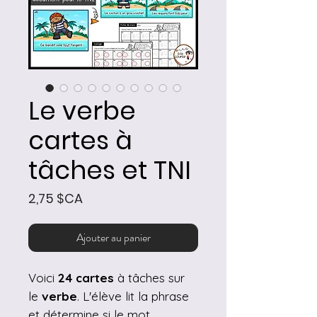
Le verbe
cartes à
tâches et TNI
Prix
2,75 $CA
Ajouter au panier
Voici
24 cartes
à tâches sur
le
verbe
. L'élève lit la phrase
et détermine si le mot