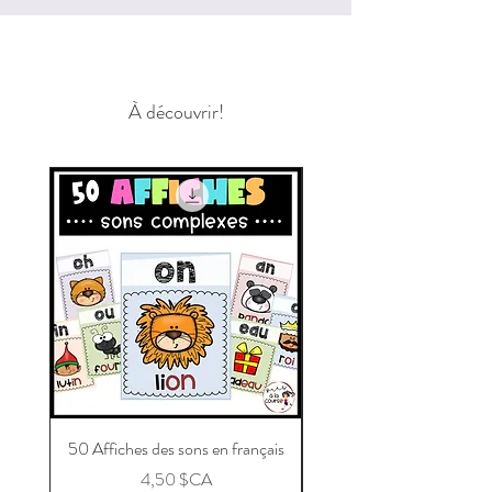
À découvrir!
50 Affiches des sons en français
Message aux parents po
Prix
4,50 $CA