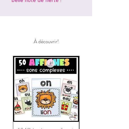
belle note de fierté !
À découvrir!