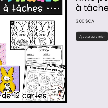
à tâch
Prix
3,00 $CA
Ajouter au panier