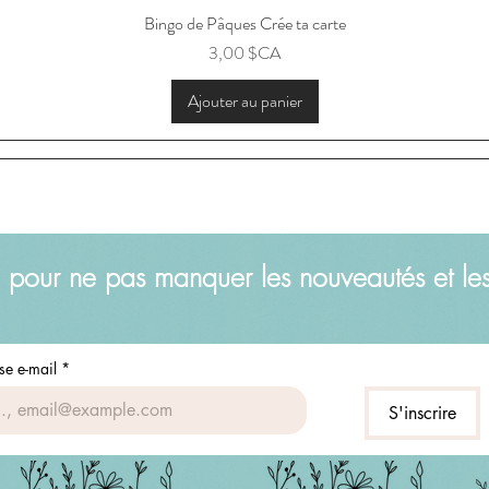
Bingo de Pâques Crée ta carte
Aperçu rapide
Prix
3,00 $CA
Ajouter au panier
 pour ne pas manquer les nouveautés et le
se e-mail
*
S'inscrire