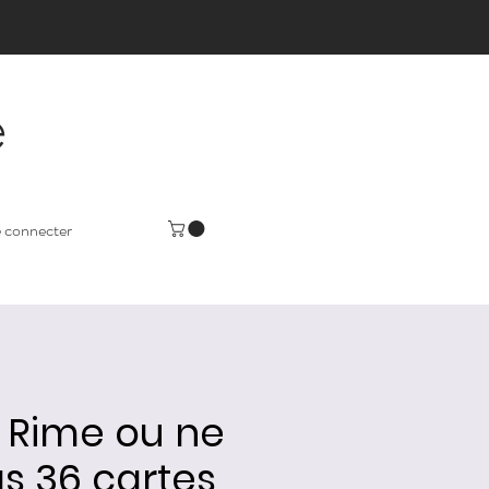
e
 connecter
 Rime ou ne
s 36 cartes