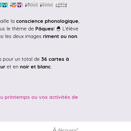
ille la
conscience phonologique
,
ous le thème de
Pâques
! 🐣 L’élève
 si les deux images
riment ou non
.
s pour un total de
36 cartes à
eur
et en
noir et blanc
.
du printemps ou vos activités de
À découvrir!