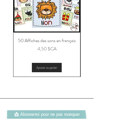
50 Affiches des sons en français
Message aux parents po
Prix
4,50 $CA
Ajouter au panier
📩 Abonne-toi pour ne pas manquer
les nouveautés et les promotions!