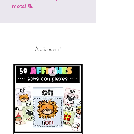
mots! 🦜
À découvrir!