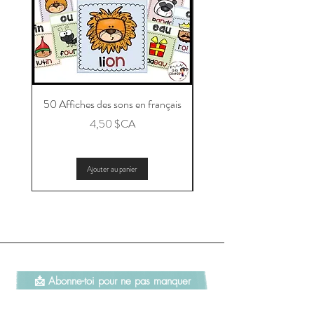
50 Affiches des sons en français
Message aux parents po
Prix
4,50 $CA
Ajouter au panier
📩 Abonne-toi pour ne pas manquer
les nouveautés et les promotions!