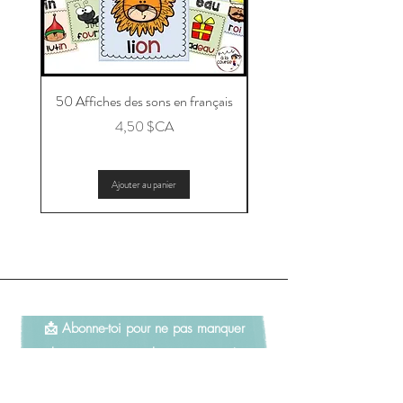
50 Affiches des sons en français
Message aux parents po
Prix
4,50 $CA
Ajouter au panier
📩 Abonne-toi pour ne pas manquer
les nouveautés et les promotions!