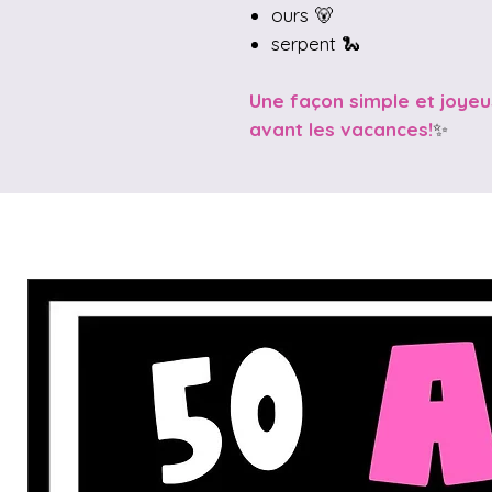
ours 🐻
serpent 🐍
Une façon simple et joyeu
avant les vacances!
✨