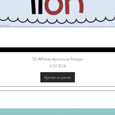
50 Affiches des sons en français
Aperçu rapide
Prix
4,50 $CA
Ajouter au panier