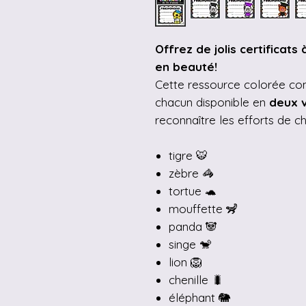
Offrez de jolis certificats
en beauté!
Cette ressource colorée c
chacun disponible en
deux v
reconnaître les efforts de c
tigre 🐯
zèbre 🦓
tortue 🐢
mouffette 🦨
panda 🐼
singe 🐒
lion 🦁
chenille 🐛
éléphant 🐘