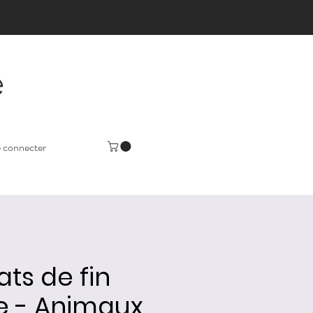
e
 connecter
ats de fin
e - Animaux