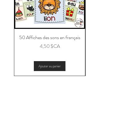
50 Affiches des sons en français
Message aux parents po
Prix
4,50 $CA
Ajouter au panier
📩 Abonne-toi pour ne pas manquer
les nouveautés et les promotions!