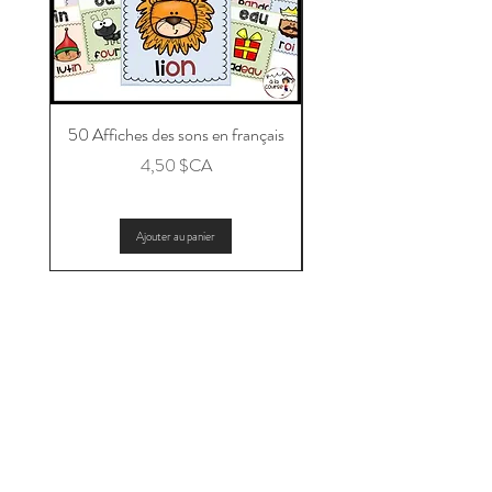
50 Affiches des sons en français
Message aux parents po
Prix
4,50 $CA
Ajouter au panier
📩 Abonne-toi pour ne pas manquer
les nouveautés et les promotions!