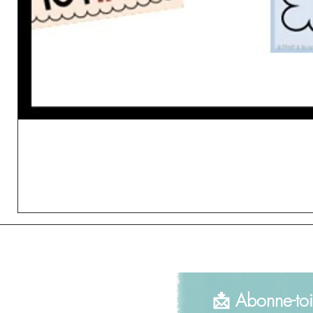
📩 Abonne-toi