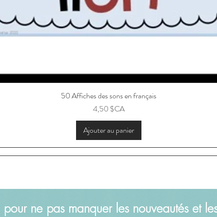
50 Affiches des sons en français
Aperçu rapide
Prix
4,50 $CA
Ajouter au panier
 pour ne pas manquer les nouveautés et le