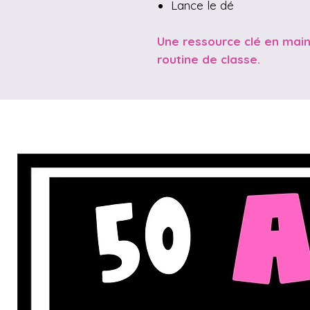
Lance le dé
Une ressource clé en main 
routine de classe.